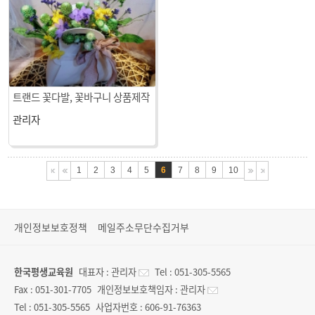
트랜드 꽃다발, 꽃바구니 상품제작
1회차 수업
관리자
1
2
3
4
5
6
7
8
9
10
개인정보보호정책
메일주소무단수집거부
한국평생교육원
대표자 :
관리자
Tel :
051-305-5565
Fax :
051-301-7705
개인정보보호책임자 :
관리자
Tel :
051-305-5565
사업자번호 :
606-91-76363