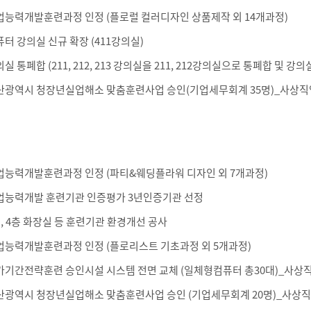
업능력개발훈련과정 인정 (플로럴 컬러디자인 상품제작 외 14개과정)
터 강의실 신규 확장 (411강의실)
실 통폐합 (211, 212, 213 강의실을 211, 212강의실으로 통폐합 및 강
산광역시 청장년실업해소 맞춤훈련사업 승인(기업세무회계 35명)_사상
업능력개발훈련과정 인정 (파티&웨딩플라워 디자인 외 7개과정)
업능력개발 훈련기관 인증평가 3년인증기관 선정
, 4층 화장실 등 훈련기관 환경개선 공사
업능력개발훈련과정 인정 (플로리스트 기초과정 외 5개과정)
가기간전략훈련 승인시설 시스템 전면 교체 (일체형컴퓨터 총30대)_사
산광역시 청장년실업해소 맞춤훈련사업 승인 (기업세무회계 20명)_사상