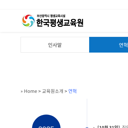
인사말
연
» Home
>
교육원소개
>
연혁
[10월 31일]
직