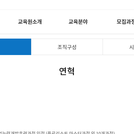
교육원소개
교육분야
모집과
혁
조직구성
시
연혁
업능력개발훈련과정 인정 (플로리스트 마스터과정 외 10개과정)